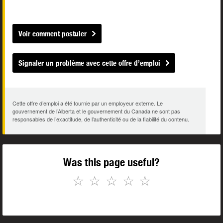
Voir comment postuler
Signaler un problème avec cette offre d’emploi
Cette offre d’emploi a été fournie par un employeur externe. Le
gouvernement de l’Alberta et le gouvernement du Canada ne sont pas
responsables de l’exactitude, de l’authenticité ou de la fiabilité du contenu.
Was this page useful?
☆
☆
☆
☆
☆