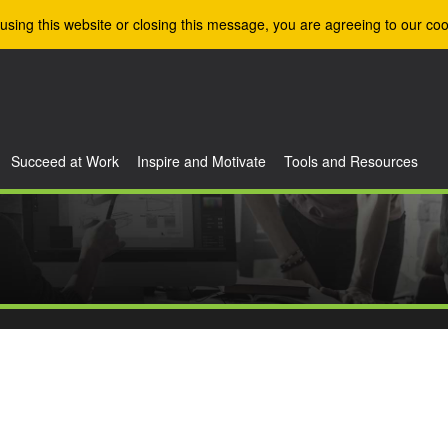
using this website or closing this message, you are agreeing to our coo
Succeed at Work
Inspire and Motivate
Tools and Resources