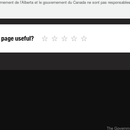
rnement de l’Alberta et le gouvernement du Canada ne sont pas responsables de 
☆
☆
☆
☆
☆
 page useful?
The Governmen