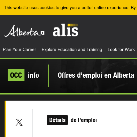
Skip to the main content
This website uses cookies to give you a better online experience. By 
Plan Your Career
Explore Education and Training
Look for Work
OCC
info
Offres d’emploi en Alberta
Détails
de l'emploi