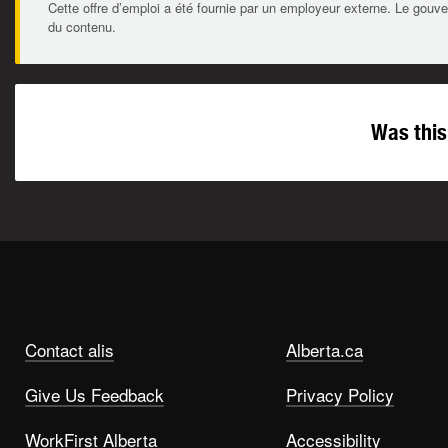
Cette offre d’emploi a été fournie par un employeur externe. Le gouve
du contenu.
Was this
Contact alis
Alberta.ca
Give Us Feedback
Privacy Policy
WorkFirst Alberta
Accessibility