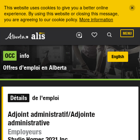
Skip to the main content
This website uses cookies to give you a better online
experience. By using this website or closing this message,
you are agreeing to our cookie policy.
More information
MENU
OCC
info
English
Offres d’emploi en Alberta
Détails
de l'emploi
Adjoint administratif/Adjointe
administrative
Employeurs
Studio Homes 2021 Inc