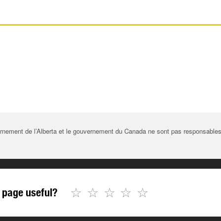
rnement de l’Alberta et le gouvernement du Canada ne sont pas responsables de 
☆
☆
☆
☆
☆
 page useful?