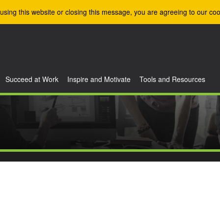
using this website or closing this message, you are agreeing to our coo
Succeed at Work
Inspire and Motivate
Tools and Resources