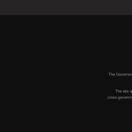
The Governmen
The alis 
cross-governme