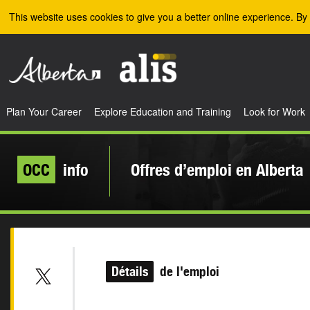
Skip to the main content
This website uses cookies to give you a better online experience. By 
Plan Your Career
Explore Education and Training
Look for Work
OCC
info
Offres d’emploi en Alberta
Détails
de l'emploi