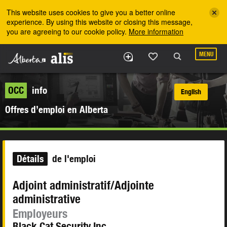
Skip to the main content
This website uses cookies to give you a better online
experience. By using this website or closing this message,
you are agreeing to our cookie policy.
More information
MENU
OCC
info
English
Offres d’emploi en Alberta
Détails
de l'emploi
Adjoint administratif/Adjointe
administrative
Employeurs
Black Cat Security Inc