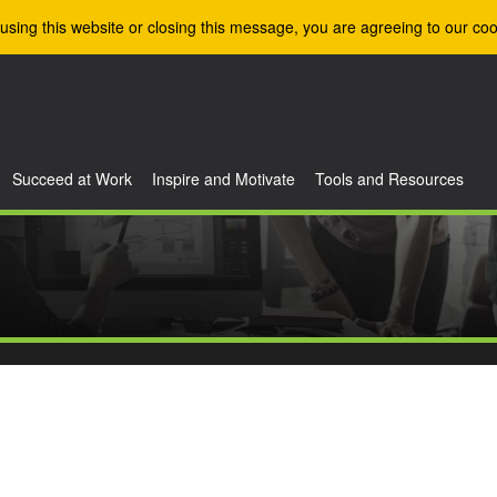
using this website or closing this message, you are agreeing to our coo
Succeed at Work
Inspire and Motivate
Tools and Resources