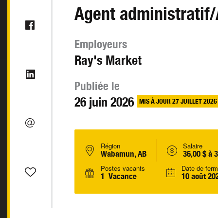
Agent administratif
Employeurs
Ray's Market
Publiée le
26 juin 2026
MIS À JOUR 27 JUILLET 2026
Région
Salaire
Wabamun, AB
36,00 $ à 
Postes vacants
Date de ferm
1 Vacance
10 août 20