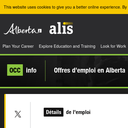
Skip to the main content
This website uses cookies to give you a better online experience. By 
Plan Your Career
Explore Education and Training
Look for Work
OCC
info
Offres d’emploi en Alberta
Détails
de l'emploi