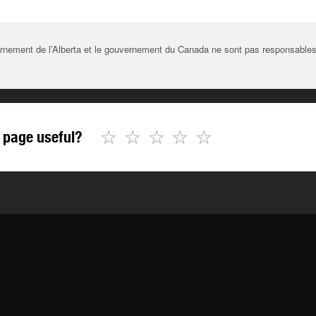
rnement de l’Alberta et le gouvernement du Canada ne sont pas responsables de 
☆
☆
☆
☆
☆
 page useful?