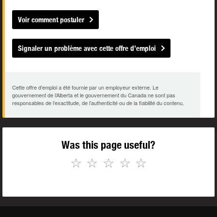
Voir comment postuler
Signaler un problème avec cette offre d’emploi
Cette offre d’emploi a été fournie par un employeur externe. Le
gouvernement de l’Alberta et le gouvernement du Canada ne sont pas
responsables de l’exactitude, de l’authenticité ou de la fiabilité du contenu.
Was this page useful?
☆
☆
☆
☆
☆