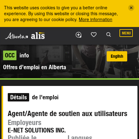
Skip to the main content
This website uses cookies to give you a better online
experience. By using this website or closing this message,
you are agreeing to our cookie policy.
More information
MENU
OCC
info
English
Offres d’emploi en Alberta
Détails
de l'emploi
Agent/Agente de soutien aux utilisateurs
Employeurs
E-NET SOLUTIONS INC.
Publiée le
Langues