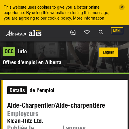
Skip to the main content
This website uses cookies to give you a better online
experience. By using this website or closing this message,
you are agreeing to our cookie policy.
More information
MENU
OCC
info
English
Offres d’emploi en Alberta
Détails
de l'emploi
Aide-Charpentier/Aide-charpentière
Employeurs
Klean-Rite Ltd.
Publiée le
Langues