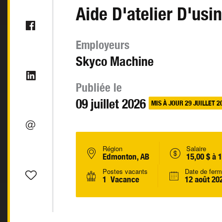
Aide D'atelier D'usi
Employeurs
Skyco Machine
Publiée le
09 juillet 2026
MIS À JOUR 29 JUILLET 2
Région
Salaire
Edmonton, AB
15,00 $ à 
Postes vacants
Date de ferm
1 Vacance
12 août 20