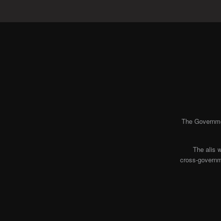
The Governmen
The alis 
cross-governme