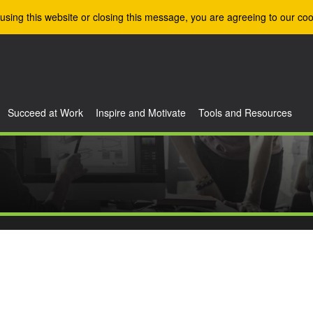
using this website or closing this message, you are agreeing to our coo
Succeed at Work
Inspire and Motivate
Tools and Resources