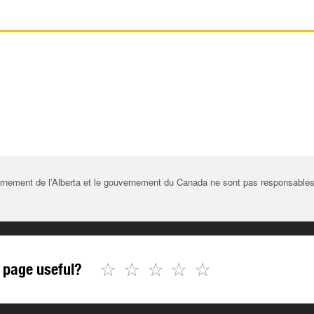
rnement de l’Alberta et le gouvernement du Canada ne sont pas responsables de 
☆
☆
☆
☆
☆
 page useful?