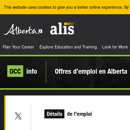
Skip to the main content
This website uses cookies to give you a better online experience. By 
Plan Your Career
Explore Education and Training
Look for Work
OCC
info
Offres d’emploi en Alberta
Détails
de l'emploi