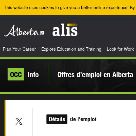
Skip to the main content
This website uses cookies to give you a better online experience. By 
Plan Your Career
Explore Education and Training
Look for Work
OCC
info
Offres d’emploi en Alberta
Détails
de l'emploi