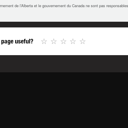
rnement de l’Alberta et le gouvernement du Canada ne sont pas responsables de 
☆
☆
☆
☆
☆
 page useful?