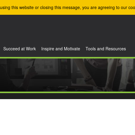
using this website or closing this message, you are agreeing to our coo
Succeed at Work
Inspire and Motivate
Tools and Resources