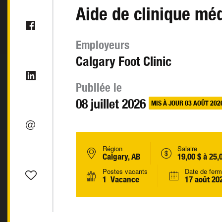
Aide de clinique mé
Employeurs
Calgary Foot Clinic
Publiée le
08 juillet 2026
MIS À JOUR 03 AOÛT 202
Région
Salaire
Calgary, AB
19,00 $ à 25,
Postes vacants
Date de ferm
1 Vacance
17 août 20