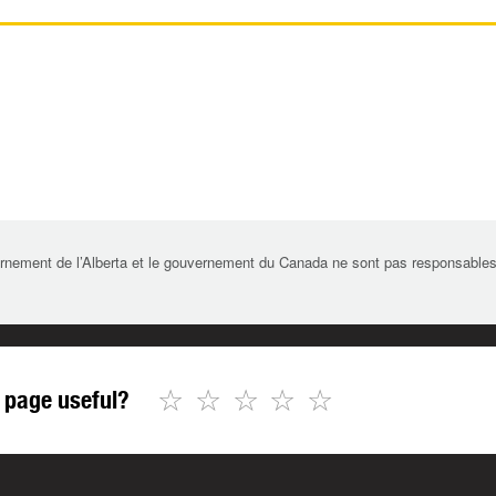
rnement de l’Alberta et le gouvernement du Canada ne sont pas responsables de 
☆
☆
☆
☆
☆
 page useful?