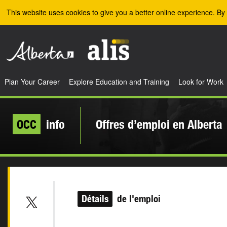
Skip to the main content
This website uses cookies to give you a better online experience. By 
Plan Your Career
Explore Education and Training
Look for Work
OCC
info
Offres d’emploi en Alberta
Détails
de l'emploi