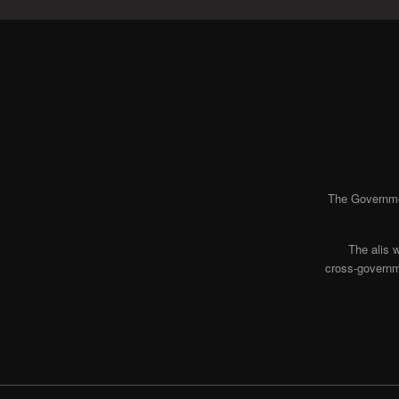
The Governmen
The alis 
cross-governme