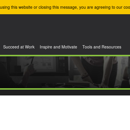
using this website or closing this message, you are agreeing to our coo
Succeed at Work
Inspire and Motivate
Tools and Resources