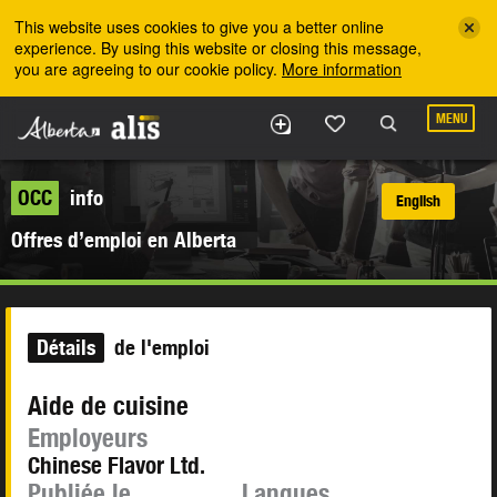
Skip to the main content
This website uses cookies to give you a better online
experience. By using this website or closing this message,
you are agreeing to our cookie policy.
More information
MENU
OCC
info
English
Offres d’emploi en Alberta
Détails
de l'emploi
Aide de cuisine
Employeurs
Chinese Flavor Ltd.
Publiée le
Langues