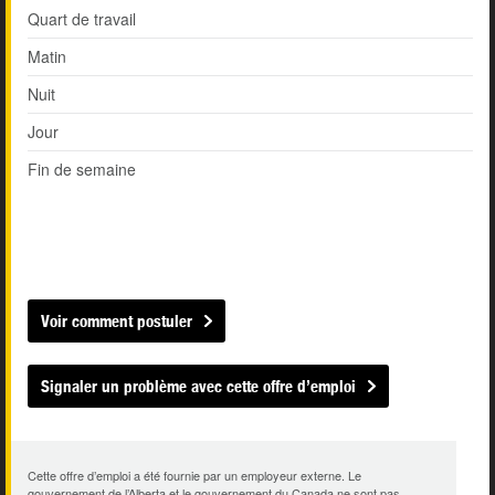
Quart de travail
Matin
Nuit
Jour
Fin de semaine
Voir comment postuler
Signaler un problème avec cette offre d’emploi
Cette offre d’emploi a été fournie par un employeur externe. Le
gouvernement de l’Alberta et le gouvernement du Canada ne sont pas