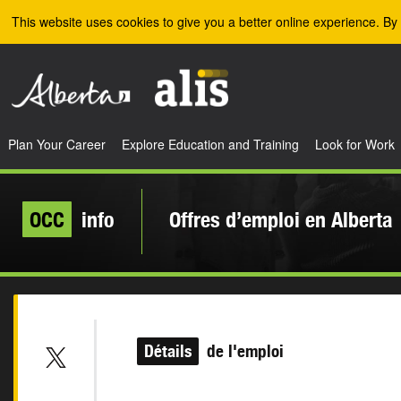
Skip to the main content
This website uses cookies to give you a better online experience. By 
Plan Your Career
Explore Education and Training
Look for Work
OCC
info
Offres d’emploi en Alberta
Détails
de l'emploi