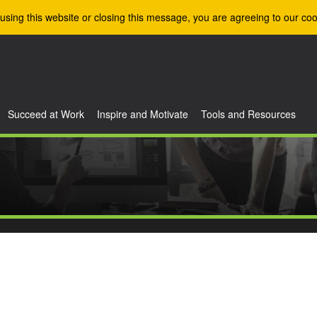
using this website or closing this message, you are agreeing to our coo
Succeed at Work
Inspire and Motivate
Tools and Resources