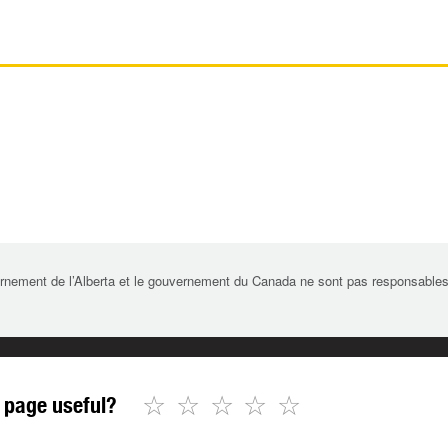
rnement de l’Alberta et le gouvernement du Canada ne sont pas responsables de 
☆
☆
☆
☆
☆
 page useful?