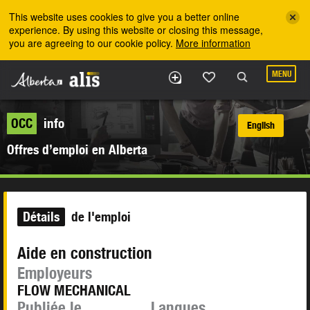
Skip to the main content
This website uses cookies to give you a better online
experience. By using this website or closing this message,
you are agreeing to our cookie policy.
More information
MENU
OCC
info
English
Offres d’emploi en Alberta
Détails
de l'emploi
Aide en construction
Employeurs
FLOW MECHANICAL
Publiée le
Langues