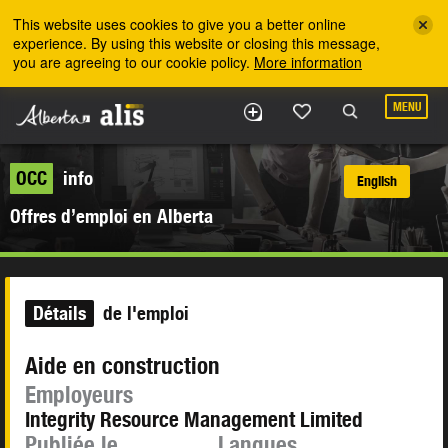
Skip to the main content
This website uses cookies to give you a better online
experience. By using this website or closing this message,
you are agreeing to our cookie policy.
More information
MENU
OCC
info
English
Offres d’emploi en Alberta
Détails
de l'emploi
Aide en construction
Employeurs
Integrity Resource Management Limited
Publiée le
Langues