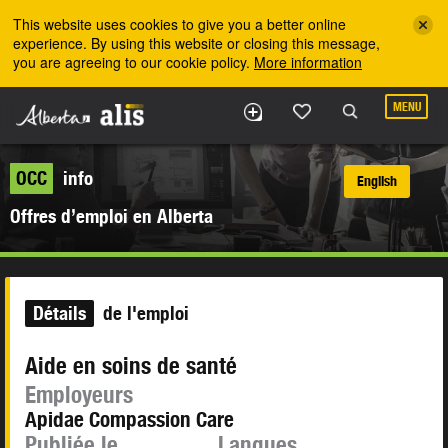
Skip to the main content
This website uses cookies to give you a better online
experience. By using this website or closing this message,
you are agreeing to our cookie policy.
More information
MENU
OCC
info
English
Offres d’emploi en Alberta
Détails
de l'emploi
Aide en soins de santé
Employeurs
Apidae Compassion Care
Publiée le
Langues