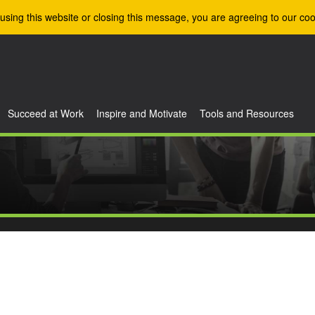
using this website or closing this message, you are agreeing to our coo
Succeed at Work
Inspire and Motivate
Tools and Resources