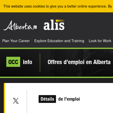
Skip to the main content
This website uses cookies to give you a better online experience. By 
Plan Your Career
Explore Education and Training
Look for Work
OCC
info
Offres d’emploi en Alberta
Détails
de l'emploi