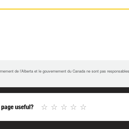
rnement de l’Alberta et le gouvernement du Canada ne sont pas responsables de 
☆
☆
☆
☆
☆
 page useful?