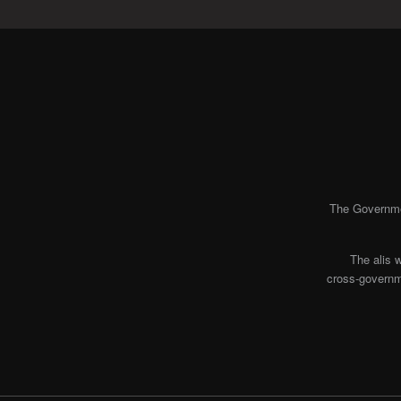
The Governmen
The alis 
cross-governme