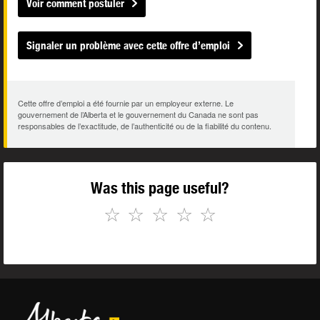
Voir comment postuler
Signaler un problème avec cette offre d’emploi
Cette offre d’emploi a été fournie par un employeur externe. Le
gouvernement de l’Alberta et le gouvernement du Canada ne sont pas
responsables de l’exactitude, de l’authenticité ou de la fiabilité du contenu.
Was this page useful?
☆
☆
☆
☆
☆