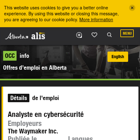
Skip to the main content
This website uses cookies to give you a better online
experience. By using this website or closing this message,
you are agreeing to our cookie policy.
More information
MENU
OCC
info
English
Offres d’emploi en Alberta
Détails
de l'emploi
Analyste en cybersécurité
Employeurs
The Waymaker Inc.
Publiée le
Langues