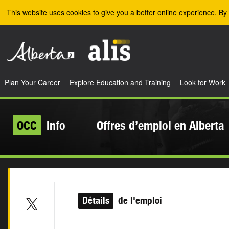
Skip to the main content
This website uses cookies to give you a better online experience. By 
Plan Your Career
Explore Education and Training
Look for Work
OCC
info
Offres d’emploi en Alberta
Détails
de l'emploi