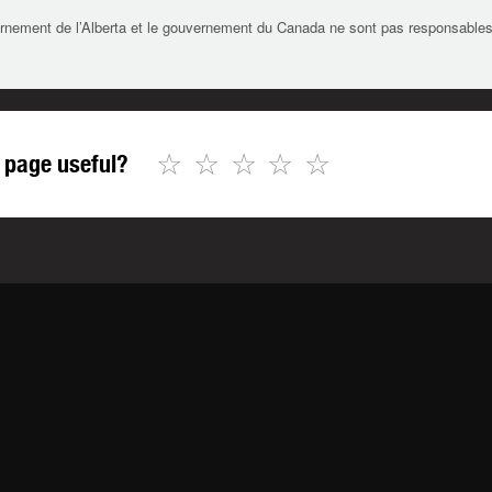
rnement de l’Alberta et le gouvernement du Canada ne sont pas responsables de 
☆
☆
☆
☆
☆
 page useful?