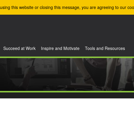
using this website or closing this message, you are agreeing to our coo
Succeed at Work
Inspire and Motivate
Tools and Resources