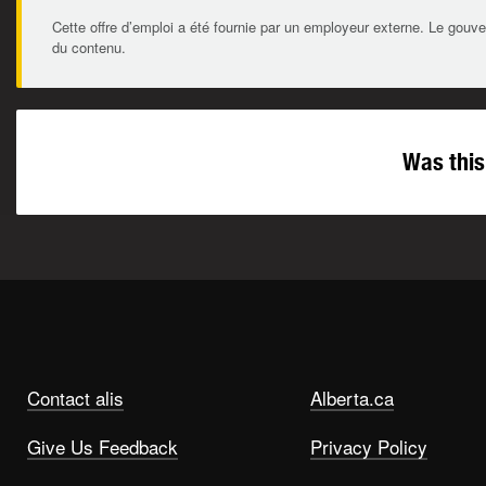
Cette offre d’emploi a été fournie par un employeur externe. Le gouve
du contenu.
Was this
Contact alis
Alberta.ca
Give Us Feedback
Privacy Policy