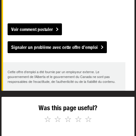
Voir comment postuler
Signaler un problème avec cette offre d’emploi
Cette offre d’emploi a été fournie par un employeur externe. Le
gouvernement de l’Alberta et le gouvernement du Canada ne sont pas
responsables de l’exactitude, de l’authenticité ou de la fiabilité du contenu.
Was this page useful?
☆
☆
☆
☆
☆