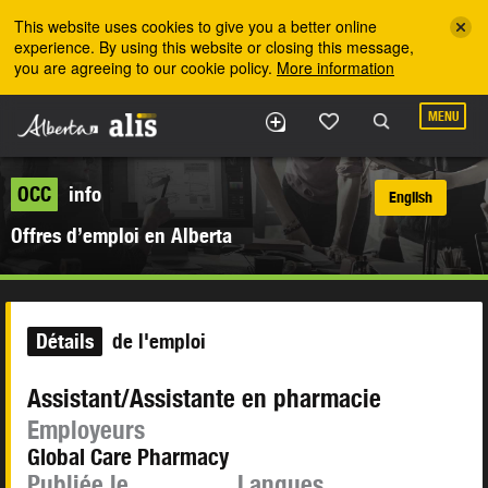
Skip to the main content
This website uses cookies to give you a better online
experience. By using this website or closing this message,
you are agreeing to our cookie policy.
More information
MENU
OCC
info
English
Offres d’emploi en Alberta
Détails
de l'emploi
Assistant/Assistante en pharmacie
Employeurs
Global Care Pharmacy
Publiée le
Langues