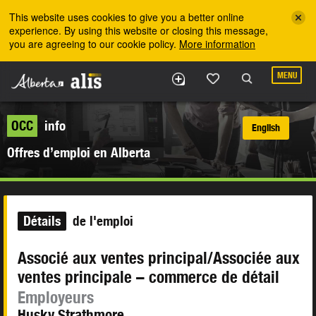
Skip to the main content
This website uses cookies to give you a better online
experience. By using this website or closing this message,
you are agreeing to our cookie policy.
More information
MENU
OCC
info
English
Offres d’emploi en Alberta
Détails
de l'emploi
Associé aux ventes principal/Associée aux
ventes principale – commerce de détail
Employeurs
Husky Strathmore