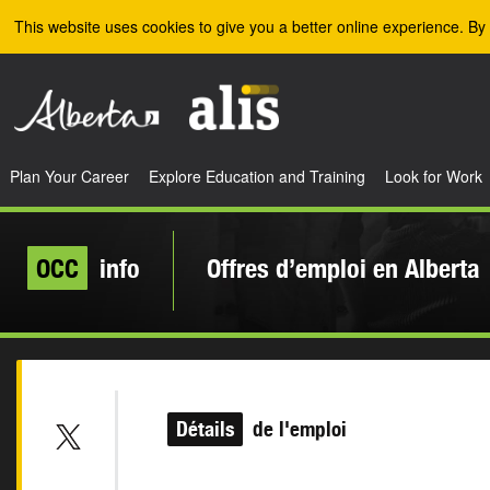
Skip to the main content
This website uses cookies to give you a better online experience. By 
Plan Your Career
Explore Education and Training
Look for Work
OCC
info
Offres d’emploi en Alberta
Détails
de l'emploi