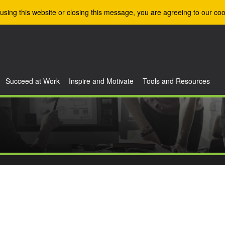
using this website or closing this message, you are agreeing to our coo
Succeed at Work
Inspire and Motivate
Tools and Resources