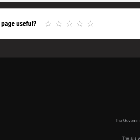
☆
☆
☆
☆
☆
 page useful?
The Governmen
The alis 