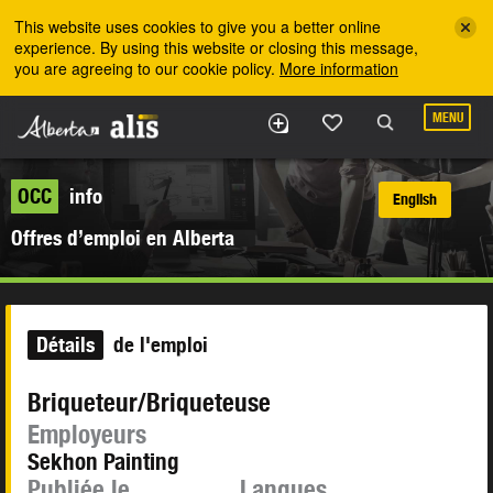
Skip to the main content
This website uses cookies to give you a better online
experience. By using this website or closing this message,
you are agreeing to our cookie policy.
More information
MENU
OCC
info
English
Offres d’emploi en Alberta
Détails
de l'emploi
Briqueteur/Briqueteuse
Employeurs
Sekhon Painting
Publiée le
Langues