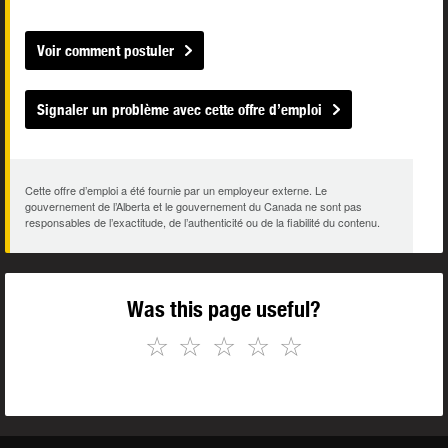
Voir comment postuler
Signaler un problème avec cette offre d’emploi
Cette offre d’emploi a été fournie par un employeur externe. Le
gouvernement de l’Alberta et le gouvernement du Canada ne sont pas
responsables de l’exactitude, de l’authenticité ou de la fiabilité du contenu.
Was this page useful?
☆
☆
☆
☆
☆