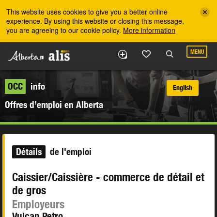
Skip to the main content
This website uses cookies to give you a better online
experience. By using this website or closing this message,
you are agreeing to our cookie policy.
More information
MENU
OCC
info
English
Offres d’emploi en Alberta
Détails
de l'emploi
Caissier/Caissière - commerce de détail et
de gros
Employeurs
Vulcan Petro