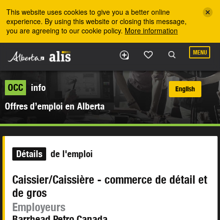
Skip to the main content
This website uses cookies to give you a better online
experience. By using this website or closing this message,
you are agreeing to our cookie policy.
More information
MENU
OCC
info
English
Offres d’emploi en Alberta
Détails
de l'emploi
Caissier/Caissière - commerce de détail et
de gros
Employeurs
Barrhead Petro Canada