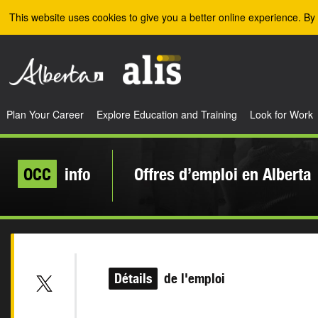
Skip to the main content
This website uses cookies to give you a better online experience. By 
Plan Your Career
Explore Education and Training
Look for Work
OCC
info
Offres d’emploi en Alberta
Détails
de l'emploi