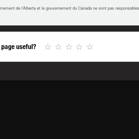
rnement de l’Alberta et le gouvernement du Canada ne sont pas responsables de 
☆
☆
☆
☆
☆
 page useful?