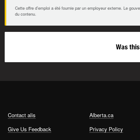
Cette offre d’emploi a été fournie par un employeur externe. Le gouve
du contenu.
Was this
Contact alis
Alberta.ca
Give Us Feedback
Privacy Policy