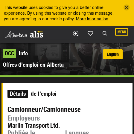
Skip to the main content
This website uses cookies to give you a better online
experience. By using this website or closing this message,
you are agreeing to our cookie policy.
More information
MENU
OCC
info
English
Offres d’emploi en Alberta
Détails
de l'emploi
Camionneur/Camionneuse
Employeurs
Marlin Transport Ltd.
Publiée le
Langues