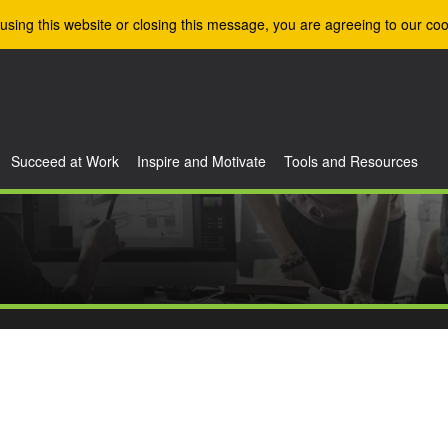
using this website or closing this message, you are agreeing to our coo
Succeed at Work
Inspire and Motivate
Tools and Resources