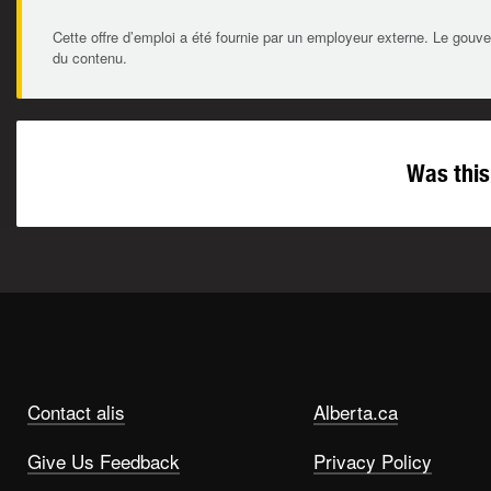
Cette offre d’emploi a été fournie par un employeur externe. Le gouve
du contenu.
Was this
Contact alis
Alberta.ca
Give Us Feedback
Privacy Policy