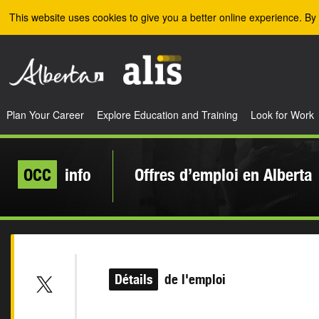
Skip to the main content
This website uses cookies to give you a better online experience. By 
Plan Your Career
Explore Education and Training
Look for Work
OCC
info
Offres d’emploi en Alberta
Détails
de l'emploi