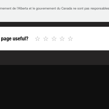
rnement de l’Alberta et le gouvernement du Canada ne sont pas responsables de 
☆
☆
☆
☆
☆
 page useful?