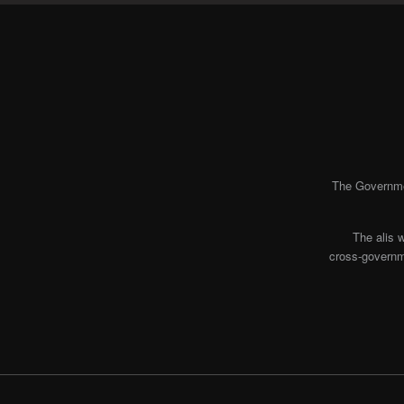
The Governmen
The alis 
cross-governme