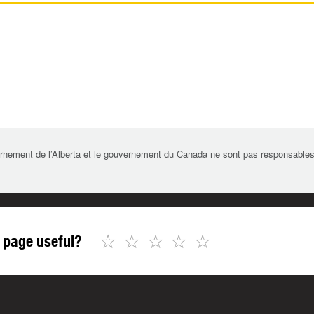
rnement de l’Alberta et le gouvernement du Canada ne sont pas responsables de 
☆
☆
☆
☆
☆
 page useful?