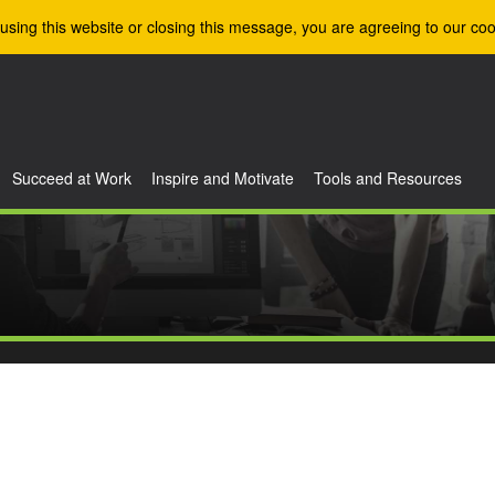
using this website or closing this message, you are agreeing to our coo
Succeed at Work
Inspire and Motivate
Tools and Resources