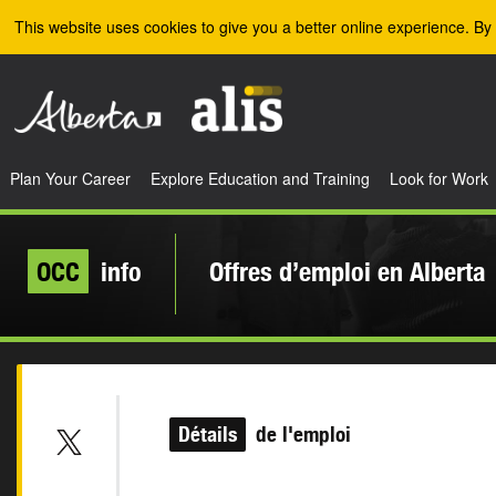
Skip to the main content
This website uses cookies to give you a better online experience. By 
Plan Your Career
Explore Education and Training
Look for Work
OCC
info
Offres d’emploi en Alberta
Détails
de l'emploi