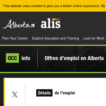
Skip to the main content
This website uses cookies to give you a better online experience. By 
Plan Your Career
Explore Education and Training
Look for Work
OCC
info
Offres d’emploi en Alberta
Détails
de l'emploi