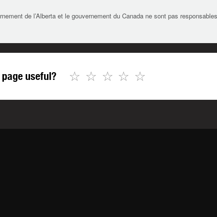
rnement de l’Alberta et le gouvernement du Canada ne sont pas responsables de 
☆
☆
☆
☆
☆
 page useful?