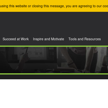
using this website or closing this message, you are agreeing to our coo
Succeed at Work
Inspire and Motivate
Tools and Resources