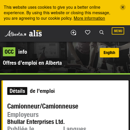
Skip to the main content
This website uses cookies to give you a better online
experience. By using this website or closing this message,
you are agreeing to our cookie policy.
More information
MENU
OCC
info
English
Offres d’emploi en Alberta
Détails
de l'emploi
Camionneur/Camionneuse
Employeurs
Bhullar Enterprises Ltd.
Publiée le
Langues