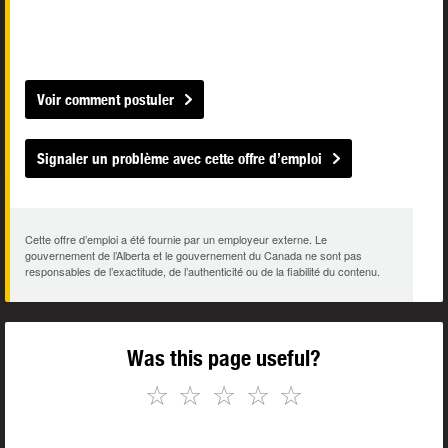
Voir comment postuler
Signaler un problème avec cette offre d’emploi
Cette offre d’emploi a été fournie par un employeur externe. Le
gouvernement de l’Alberta et le gouvernement du Canada ne sont pas
responsables de l’exactitude, de l’authenticité ou de la fiabilité du contenu.
Was this page useful?
☆
☆
☆
☆
☆