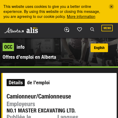
Skip to the main content
This website uses cookies to give you a better online
experience. By using this website or closing this message,
you are agreeing to our cookie policy.
More information
MENU
OCC
info
English
Offres d’emploi en Alberta
Détails
de l'emploi
Camionneur/Camionneuse
Employeurs
NO.1 MASTER EXCAVATING LTD.
Publiée le
Langues