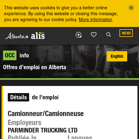
Skip to the main content
This website uses cookies to give you a better online
experience. By using this website or closing this message,
you are agreeing to our cookie policy.
More information
MENU
OCC
info
English
Offres d’emploi en Alberta
Détails
de l'emploi
Camionneur/Camionneuse
Employeurs
PARMINDER TRUCKING LTD
Publiée le
Langues