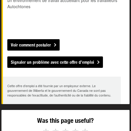
un environnement de travail accueillant pour les travailleurs
Autochtones
Voir comment postuler
Signaler un problème avec cette offre d’emploi
Cette offre d’emploi a été fournie par un employeur externe. Le
gouvernement de l’Alberta et le gouvernement du Canada ne sont pas
responsables de l’exactitude, de l’authenticité ou de la fiabilité du contenu.
Was this page useful?
☆
☆
☆
☆
☆