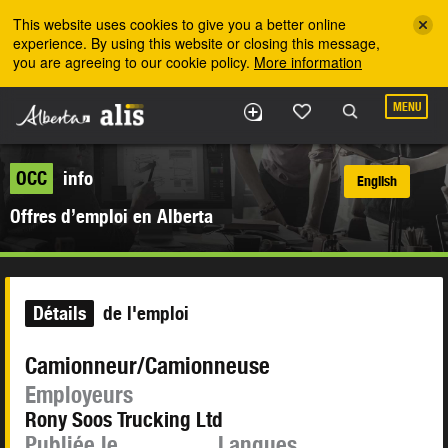
Skip to the main content
This website uses cookies to give you a better online
experience. By using this website or closing this message,
you are agreeing to our cookie policy.
More information
MENU
OCC
info
English
Offres d’emploi en Alberta
Détails
de l'emploi
Camionneur/Camionneuse
Employeurs
Rony Soos Trucking Ltd
Publiée le
Langues