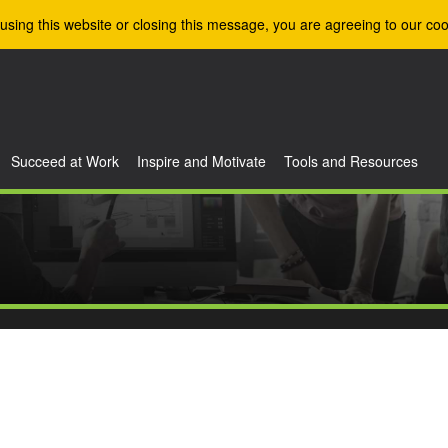
using this website or closing this message, you are agreeing to our coo
Succeed at Work
Inspire and Motivate
Tools and Resources