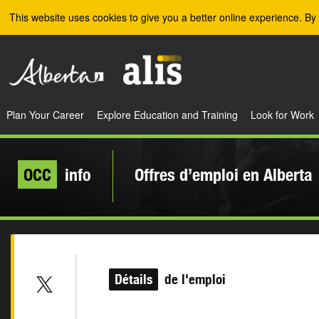
Skip to the main content
This website uses cookies to give you a better online experience. By 
Plan Your Career
Explore Education and Training
Look for Work
OCC
info
Offres d’emploi en Alberta
Détails
de l'emploi