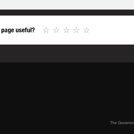
☆
☆
☆
☆
☆
 page useful?
The Governmen