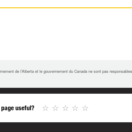
rnement de l’Alberta et le gouvernement du Canada ne sont pas responsables de 
☆
☆
☆
☆
☆
 page useful?