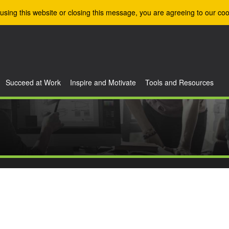
using this website or closing this message, you are agreeing to our coo
Succeed at Work
Inspire and Motivate
Tools and Resources