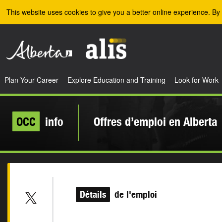
Skip to the main content
This website uses cookies to give you a better online experience. By 
Plan Your Career
Explore Education and Training
Look for Work
OCC
info
Offres d’emploi en Alberta
Détails
de l'emploi