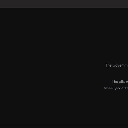
The Governmen
The alis 
cross-governme