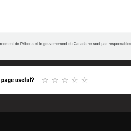
rnement de l’Alberta et le gouvernement du Canada ne sont pas responsables de 
☆
☆
☆
☆
☆
 page useful?