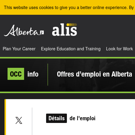
Skip to the main content
This website uses cookies to give you a better online experience. By 
Plan Your Career
Explore Education and Training
Look for Work
OCC
info
Offres d’emploi en Alberta
Détails
de l'emploi