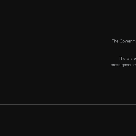
The Governmen
The alis 
cross-governme