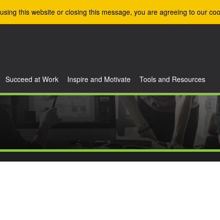
using this website or closing this message, you are agreeing to our coo
Succeed at Work
Inspire and Motivate
Tools and Resources