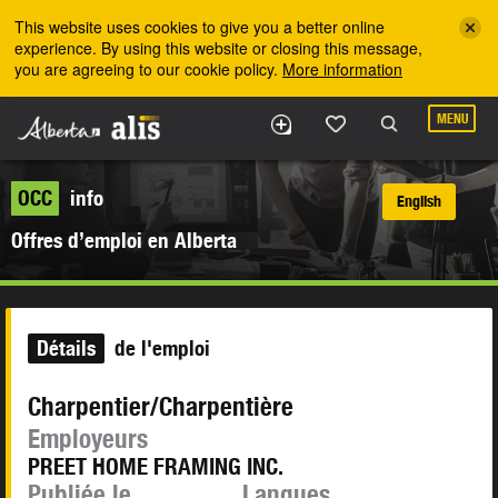
Skip to the main content
This website uses cookies to give you a better online
experience. By using this website or closing this message,
you are agreeing to our cookie policy.
More information
MENU
OCC
info
English
Offres d’emploi en Alberta
Détails
de l'emploi
Charpentier/Charpentière
Employeurs
PREET HOME FRAMING INC.
Publiée le
Langues