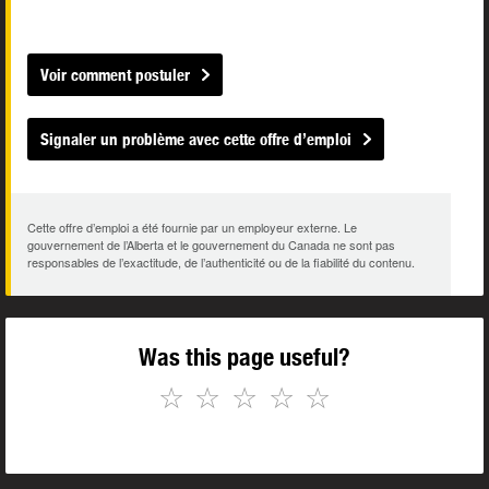
Voir comment postuler
Signaler un problème avec cette offre d’emploi
Cette offre d’emploi a été fournie par un employeur externe. Le
gouvernement de l’Alberta et le gouvernement du Canada ne sont pas
responsables de l’exactitude, de l’authenticité ou de la fiabilité du contenu.
Was this page useful?
☆
☆
☆
☆
☆