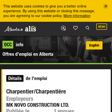
Skip to the main content
This website uses cookies to give you a better online
experience. By using this website or closing this message,
you are agreeing to our cookie policy.
More information
MENU
OCC
info
English
Offres d’emploi en Alberta
Détails
de l'emploi
Charpentier/Charpentière
Employeurs
MK NOVO CONSTRUCTION LTD.
Publiée le
Langues