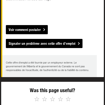
Voir comment postuler
Signaler un problème avec cette offre d’emploi
Cette offre d’emploi a été fournie par un employeur externe. Le
gouvernement de l’Alberta et le gouvernement du Canada ne sont pas
responsables de l’exactitude, de l’authenticité ou de la fiabilité du contenu.
Was this page useful?
☆
☆
☆
☆
☆