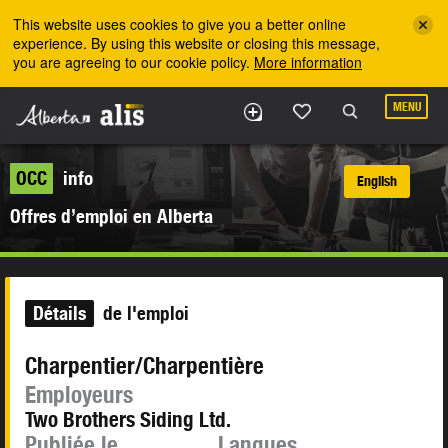
Skip to the main content
This website uses cookies to give you a better online
experience. By using this website or closing this message,
you are agreeing to our cookie policy.
More information
MENU
OCC
info
English
Offres d’emploi en Alberta
Détails
de l'emploi
Charpentier/Charpentière
Employeurs
Two Brothers Siding Ltd.
Publiée le
Langues