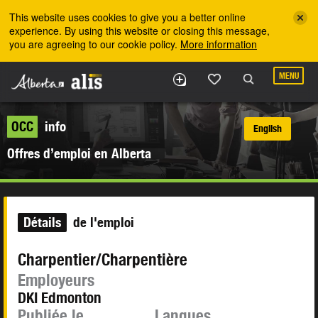
Skip to the main content
This website uses cookies to give you a better online
experience. By using this website or closing this message,
you are agreeing to our cookie policy.
More information
MENU
OCC
info
English
Offres d’emploi en Alberta
Détails
de l'emploi
Charpentier/Charpentière
Employeurs
DKI Edmonton
Publiée le
Langues