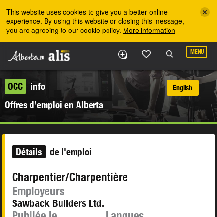
Skip to the main content
This website uses cookies to give you a better online
experience. By using this website or closing this message,
you are agreeing to our cookie policy.
More information
MENU
OCC
info
English
Offres d’emploi en Alberta
Détails
de l'emploi
Charpentier/Charpentière
Employeurs
Sawback Builders Ltd.
Publiée le
Langues