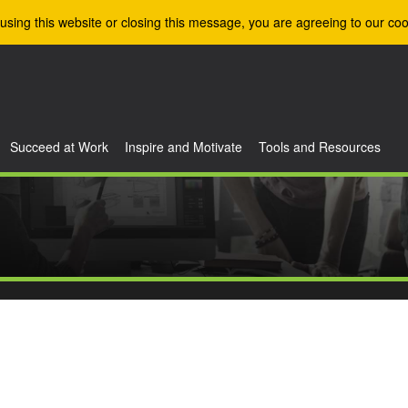
using this website or closing this message, you are agreeing to our coo
Succeed at Work
Inspire and Motivate
Tools and Resources