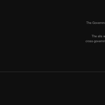
The Governmen
The alis 
cross-governme