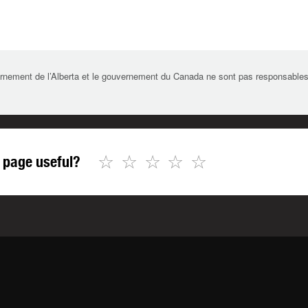
rnement de l’Alberta et le gouvernement du Canada ne sont pas responsables de 
☆
☆
☆
☆
☆
 page useful?