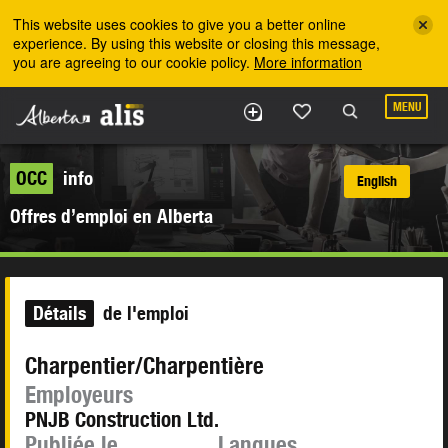
Skip to the main content
This website uses cookies to give you a better online
experience. By using this website or closing this message,
you are agreeing to our cookie policy.
More information
MENU
OCC
info
English
Offres d’emploi en Alberta
Détails
de l'emploi
Charpentier/Charpentière
Employeurs
PNJB Construction Ltd.
Publiée le
Langues