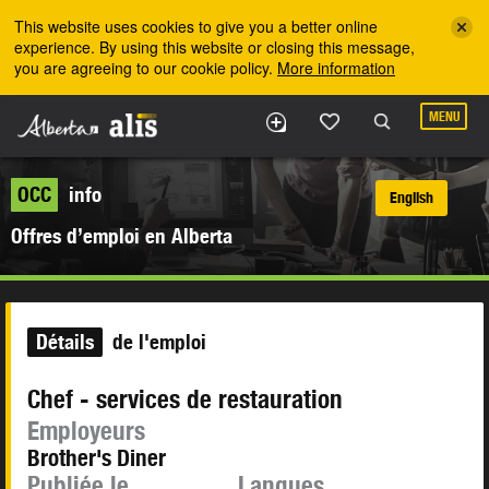
Skip to the main content
This website uses cookies to give you a better online
experience. By using this website or closing this message,
you are agreeing to our cookie policy.
More information
MENU
OCC
info
English
Offres d’emploi en Alberta
Détails
de l'emploi
Chef - services de restauration
Employeurs
Brother's Diner
Publiée le
Langues