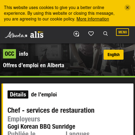
Skip to the main content
This website uses cookies to give you a better online
experience. By using this website or closing this message,
you are agreeing to our cookie policy.
More information
MENU
OCC
info
English
Offres d’emploi en Alberta
Détails
de l'emploi
Chef - services de restauration
Employeurs
Gogi Korean BBQ Sunridge
Publiée le
Langues