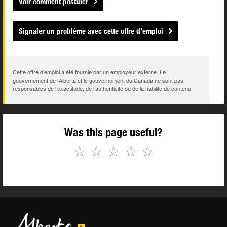
Voir comment postuler
Signaler un problème avec cette offre d’emploi
Cette offre d’emploi a été fournie par un employeur externe. Le
gouvernement de l’Alberta et le gouvernement du Canada ne sont pas
responsables de l’exactitude, de l’authenticité ou de la fiabilité du contenu.
Was this page useful?
☆
☆
☆
☆
☆