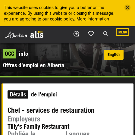
Skip to the main content
This website uses cookies to give you a better online
experience. By using this website or closing this message,
you are agreeing to our cookie policy.
More information
MENU
OCC
info
English
Offres d’emploi en Alberta
Détails
de l'emploi
Chef - services de restauration
Employeurs
Tilly's Family Restaurant
Publiée le
Langues