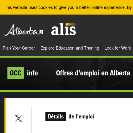
Skip to the main content
This website uses cookies to give you a better online experience. By 
Plan Your Career
Explore Education and Training
Look for Work
OCC
info
Offres d’emploi en Alberta
Détails
de l'emploi