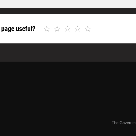
☆
☆
☆
☆
☆
 page useful?
The Governmen