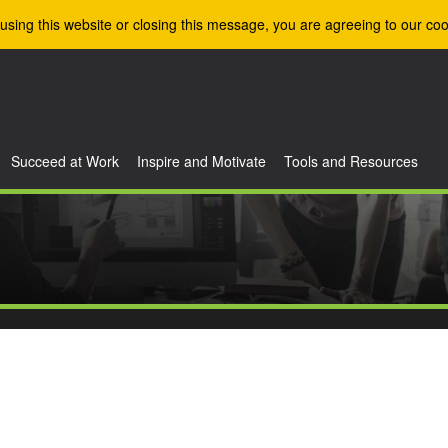
using this website or closing this message, you are agreeing to our coo
Succeed at Work
Inspire and Motivate
Tools and Resources