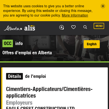
Skip to the main content
This website uses cookies to give you a better online
experience. By using this website or closing this message,
you are agreeing to our cookie policy.
More information
MENU
OCC
info
English
Offres d’emploi en Alberta
Détails
de l'emploi
Cimentiers-Applicateurs/Cimentières-
applicatrices
Employeurs
EAGLE CREST CONSTRUCTION LTD.