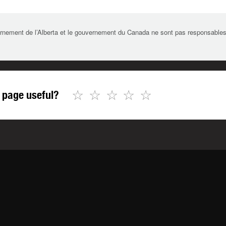
rnement de l’Alberta et le gouvernement du Canada ne sont pas responsables de 
☆
☆
☆
☆
☆
 page useful?