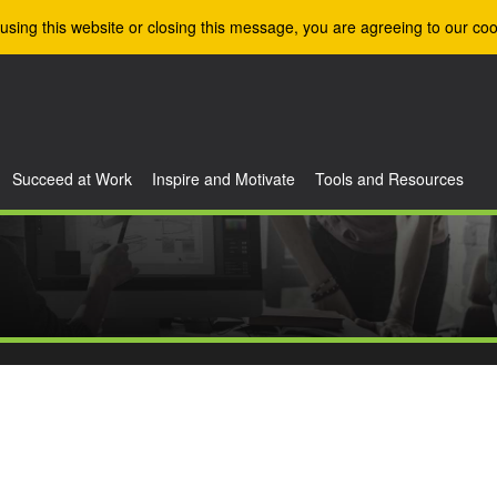
using this website or closing this message, you are agreeing to our coo
Succeed at Work
Inspire and Motivate
Tools and Resources