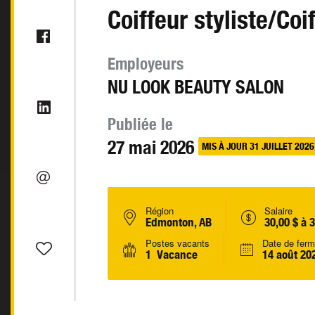
Coiffeur styliste/Coi
Employeurs
NU LOOK BEAUTY SALON
Publiée le
27 mai 2026
MIS À JOUR 31 JUILLET 2026
Région
Salaire
Edmonton, AB
30,00 $ à 
Postes vacants
Date de ferm
1 Vacance
14 août 20