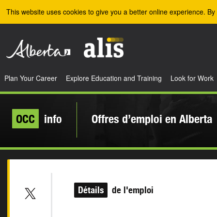
Skip to the main content
This website uses cookies to give you a better online experience. By 
Plan Your Career
Explore Education and Training
Look for Work
OCC
info
Offres d’emploi en Alberta
Détails
de l'emploi