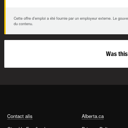
Cette offre d’emploi a été fournie par un employeur externe. Le gouve
du contenu.
Was this
Contact alis
Alberta.ca